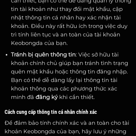
cần thiết, bạn có thể dễ dàng quản lý thông
tin tài khoản như thay đổi mật khẩu, cập
nhật thông tin cá nhân hay xác nhận tài
khoản. Điều này rất hữu ích trong việc duy
trì tính liên tục và an toàn của tài khoản
Keobongda của bạn.
Tránh bị quên thông tin
: Việc sở hữu tài
khoản chính chủ giúp bạn tránh tình trạng
quên mật khẩu hoặc thông tin đăng nhập.
Bạn có thể dễ dàng lấy lại thông tin tài
khoản thông qua các phương thức xác
minh đã
đăng ký
khi cần thiết.
Cách cung cấp thông tin cá nhân chính xác
Để đảm bảo tính chính xác và an toàn cho tài
khoản Keobongda của bạn, hãy lưu ý những