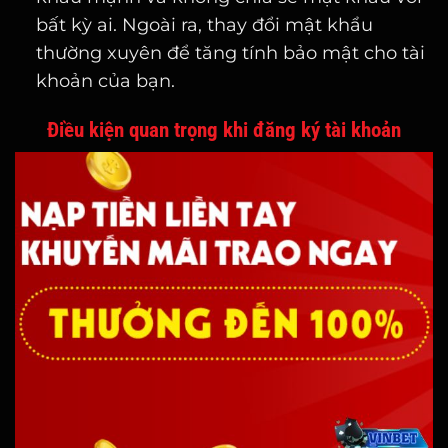
bất kỳ ai. Ngoài ra, thay đổi mật khẩu
thường xuyên để tăng tính bảo mật cho tài
khoản của bạn.
Điều kiện quan trọng khi đăng ký tài khoản