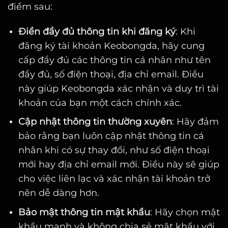
điểm sau:
Điền đầy đủ thông tin khi đăng ký
: Khi
đăng ký tài khoản Keobongda, hãy cung
cấp đầy đủ các thông tin cá nhân như tên
đầy đủ, số điện thoại, địa chỉ email. Điều
này giúp Keobongda xác nhận và duy trì tài
khoản của bạn một cách chính xác.
Cập nhật thông tin thường xuyên
: Hãy đảm
bảo rằng bạn luôn cập nhật thông tin cá
nhân khi có sự thay đổi, như số điện thoại
mới hay địa chỉ email mới. Điều này sẽ giúp
cho việc liên lạc và xác nhận tài khoản trở
nên dễ dàng hơn.
Bảo mật thông tin mật khẩu
: Hãy chọn mật
khẩu mạnh và không chia sẻ mật khẩu với