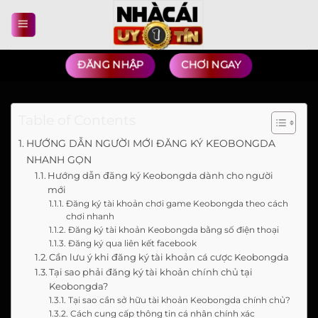
Bỏ
qua
nội
dung
ĐĂNG NHẬP
CHƠI NGAY
Table of Contents
HƯỚNG DẪN NGƯỜI MỚI ĐĂNG KÝ KEOBONGDA
NHANH GỌN
Hướng dẫn đăng ký Keobongda dành cho người
mới
Đăng ký tài khoản chơi game Keobongda theo cách
chơi nhanh
Đăng ký tài khoản Keobongda bằng số điện thoại
Đăng ký qua liên kết facebook
Cần lưu ý khi đăng ký tài khoản cá cược Keobongda
Tại sao phải đăng ký tài khoản chính chủ tại
Keobongda?
Tại sao cần sở hữu tài khoản Keobongda chính chủ?
Cách cung cấp thông tin cá nhân chính xác