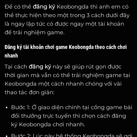
Để có thể
đăng ký
Keobongda thì anh em có
thể thực hiện theo một trong 3 cách dưới đây
là ngay lập tức có được ngay một tài khoản
để trải nghiệm game.
Đăng ký tài khoản chơi game Keobongda theo cách chơi
nhanh
Tại cách
đăng ký
này sẽ giúp rút gọn được
thời gian mà vẫn có thể trải nghiệm game tại
Keobongda một cách nhanh chóng với vài
thao tác đơn giản:
Bước 1: Ở giao diện chính tại cổng game bài
đổi thưởng trực tuyến thì chọn cách đăng
ký Keobongda chơi nhanh.
Bước 2: Lúc này hệ thống Keobongda sẽ gợi