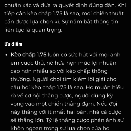
chuẩn xác và đưa ra quyết định đúng đắn. Khi
tiếp cận kèo chấp 1.75 là sao, mọi chiến thuật
cần được lựa chọn kĩ. Sự nắm bắt thông tin
liên tục là quan trọng.
Ưu điểm
Kèo chấp 1.75
luôn có sức hút với mọi anh
em cược thủ, nó hứa hẹn mức lợi nhuận
cao hơn nhiều so với kèo chấp thông
thường. Người chơi tìm kiếm lời giải cho
câu hỏi kèo chấp 1.75 là sao. Họ muốn hiểu
rõ về cơ hội thắng cược, người dùng kỳ
vọng vào một chiến thắng đậm. Nếu đội
này thắng với ít nhất hai bàn, nhà cá cược
sẽ thắng lớn. Tỷ lệ thắng cược phản ánh sự
khôn ngoan trong sự lựa chọn của họ.