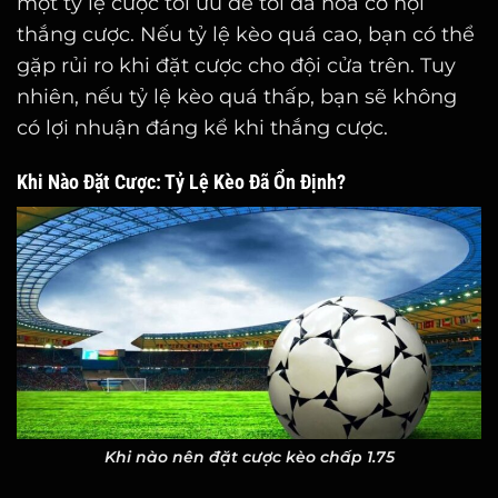
một tỷ lệ cược tối ưu để tối đa hóa cơ hội
thắng cược. Nếu tỷ lệ kèo quá cao, bạn có thể
gặp rủi ro khi đặt cược cho đội cửa trên. Tuy
nhiên, nếu tỷ lệ kèo quá thấp, bạn sẽ không
có lợi nhuận đáng kể khi thắng cược.
Khi Nào Đặt Cược: Tỷ Lệ Kèo Đã Ổn Định?
Khi nào nên đặt cược kèo chấp 1.75