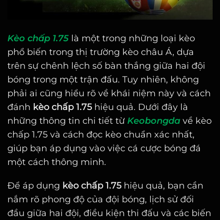
Kèo chấp 1.75
là một trong những loại kèo
phổ biến trong thị trường kèo châu Á, dựa
trên sự chênh lệch số bàn thắng giữa hai đội
bóng trong một trận đấu. Tuy nhiên, không
phải ai cũng hiểu rõ về khái niệm này và cách
đánh
kèo chấp 1.75
hiệu quả. Dưới đây là
những thông tin chi tiết từ
Keobongda
về kèo
chấp 1.75 và cách đọc kèo chuẩn xác nhất,
giúp bạn áp dụng vào việc cá cược bóng đá
một cách thông minh.
Để áp dụng
kèo chấp 1.75
hiệu quả, bạn cần
nắm rõ phong độ của đội bóng, lịch sử đối
đầu giữa hai đội, điều kiện thi đấu và các biến