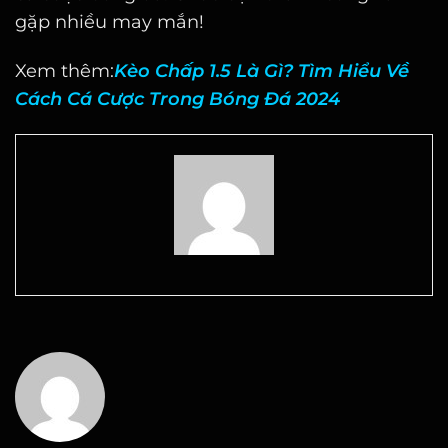
gặp nhiều may mắn!
Xem thêm:
Kèo Chấp 1.5 Là Gì? Tìm Hiểu Về
Cách Cá Cược Trong Bóng Đá 2024