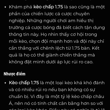
Khám phá
kèo chấp 1.75
là sao cũng là một
phần của chiến lược cá cược chuyên
nghiệp. Những người chơi am hiểu thị
trường cá cược bóng đá biết cách tận dụng
thông tin này. Họ nhìn thấy cơ hội trong
mỗi kèo, chọn đội mạnh hơn và đội này chỉ
cần thắng với chênh lệch từ 1.75 bàn. Kết
quả là họ có thể giành chiến thắng mà
không đặt mình dưới áp lực rủi ro cao.
Nhược điểm
Kèo chấp 1.75
là một loại kèo khá khó đánh
và có nhiều rủi ro nếu bạn không có sự
chuẩn bị. Vì đây là một tỷ lệ kèo chấp châu
Á, nên nó có tính chất cân bằng hơn so với