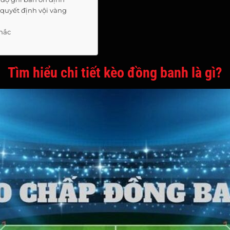
 quyết định vội vàng
chắc
Tìm hiểu chi tiết kèo đồng banh là gì?