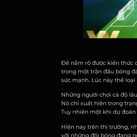
Để nắm rõ được kiến thức 
trong một trận đấu bóng đá
sức mạnh. Lúc này thể loại
Những người chơi cá độ lâu
Nó chỉ xuất hiện trong trạn
Tuy nhiên một khi dự đoán 
Hiện nay trên thị trường, n
với những đội bóng đang n