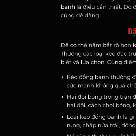
banh
là điều cần thiết. Do 
cùng dễ dàng.
Đặ
Để có thể nắm bắt rõ hơn
k
Thường các loại kèo đặc tr
biết và lựa chọn. Cùng điể
Kèo đồng banh thường đi
sức mạnh không quá chê
Hai đội bóng trong trận 
hai đội, cách chơi bóng, 
Loại kèo đồng banh là gì
rung, chấp nửa trái, đồng