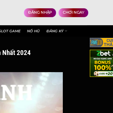
ĐĂNG NHẬP
CHƠI NGAY
SLOT GAME
NỔ HŨ
ĐĂNG KÝ
n Nhất 2024