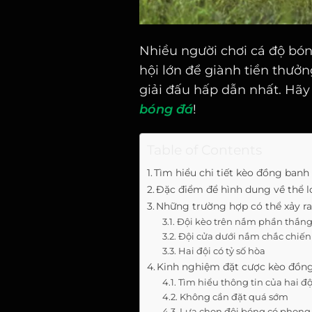
Nhiều người chơi cá độ bó
hội lớn để giành tiền thưở
giải đấu hấp dẫn nhất. Hãy
bóng đá
!
Table of Contents
Tìm hiểu chi tiết kèo đồng banh 
Đặc điểm để hình dung về thể 
Những trường hợp có thể xảy ra
Đội kèo trên nắm phần thắn
Đội cửa dưới nắm chắc chiến
Hai đội có tỷ số hòa
Kinh nghiệm đặt cược kèo đồng
Tìm hiểu thông tin của hai độ
Không cần đặt quá sớm
Lựa chọn đội bóng có phong 