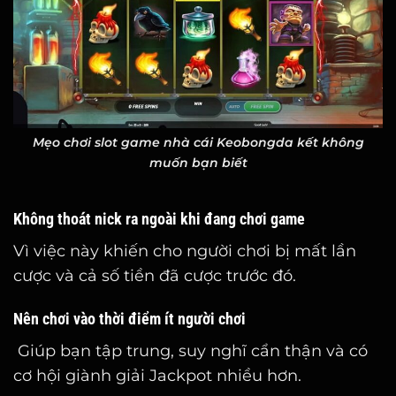
Mẹo chơi slot game nhà cái Keobongda kết không
muốn bạn biết
Không thoát nick ra ngoài khi đang chơi game
Vì việc này khiến cho người chơi bị mất lần
cược và cả số tiền đã cược trước đó.
Nên chơi vào thời điểm ít người chơi
Giúp bạn tập trung, suy nghĩ cẩn thận và có
cơ hội giành giải Jackpot nhiều hơn.