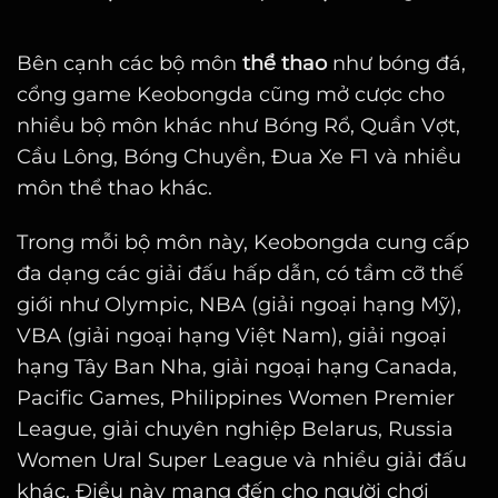
Bên cạnh các bộ môn
thể thao
như bóng đá,
cổng game Keobongda cũng mở cược cho
nhiều bộ môn khác như Bóng Rổ, Quần Vợt,
Cầu Lông, Bóng Chuyền, Đua Xe F1 và nhiều
môn thể thao khác.
Trong mỗi bộ môn này, Keobongda cung cấp
đa dạng các giải đấu hấp dẫn, có tầm cỡ thế
giới như Olympic, NBA (giải ngoại hạng Mỹ),
VBA (giải ngoại hạng Việt Nam), giải ngoại
hạng Tây Ban Nha, giải ngoại hạng Canada,
Pacific Games, Philippines Women Premier
League, giải chuyên nghiệp Belarus, Russia
Women Ural Super League và nhiều giải đấu
khác. Điều này mang đến cho người chơi