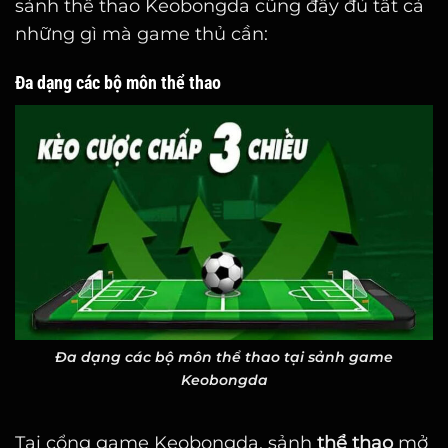
sảnh thể thao Keobongda cũng đầy đủ tất cả
những gì mà game thủ cần:
Đa dạng các bộ môn thể thao
Đa dạng các bộ môn thể thao tại sảnh game
Keobongda
Tại cổng game Keobongda, sảnh
thể thao
mở