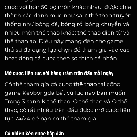
cược với hơn 50 bộ môn khác nhau, được chia
thành các danh mục như sau: thể thao truyền
thống như bóng đá, bóng rổ, bóng chuyền và
nhiều môn thể thao khác; thể thao điện tử và
thể thao ảo. Điều này mang đến cho game
thủ sự đa dạng lựa chọn để tham gia vào các
hoạt động cá cược theo sở thích cá nhân.
Mở cược liên tục với hàng trăm trận đấu mỗi ngày
Có thể tham gia cá cược
thể thao
tại cổng
game Keobongda bất cứ lúc nào bạn muốn.
Trong 3 sảnh K thể thao, O thể thao và O thể
thao, có rất nhiều trận đấu được mở cược liên
tục 24/24 để bạn có thể tham gia.
Có nhiều kèo cược hấp dẫn