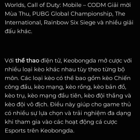
Worlds, Call of Duty: Mobile – CODM Giải mời
Mùa Thu, PUBG Global Championship, The
International, Rainbow Six Siege và nhiều giải
đấu khác.
Với
thể thao
điện tử, Keobongda mở cược với
nhiều loại kèo khác nhau tùy theo từng bộ
môn. Các loại kèo có thể bao gồm kèo Chiến
công đầu, kèo mạng, kèo rồng, kèo bản đồ,
kèo trụ, kèo mạng đầu tiên, kèo đội thắng và
kèo đội vô địch. Điều này giúp cho game thủ
có nhiều sự lựa chọn và trải nghiệm đa dạng
khi tham gia vào các hoạt động cá cược
Esports trên Keobongda.