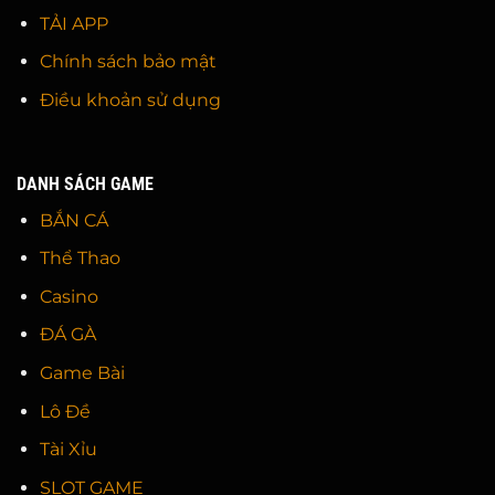
TẢI APP
Chính sách bảo mật
Điều khoản sử dụng
DANH SÁCH GAME
BẮN CÁ
Thể Thao
Casino
ĐÁ GÀ
Game Bài
Lô Đề
Tài Xỉu
SLOT GAME