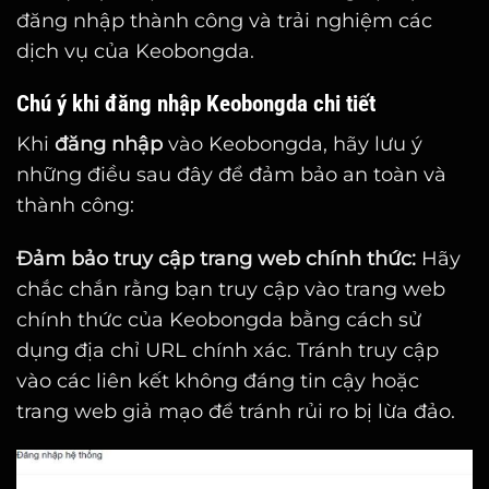
đăng nhập thành công và trải nghiệm các
dịch vụ của Keobongda.
Chú ý khi đăng nhập Keobongda chi tiết
Khi
đăng nhập
vào Keobongda, hãy lưu ý
những điều sau đây để đảm bảo an toàn và
thành công:
Đảm bảo truy cập trang web chính thức:
Hãy
chắc chắn rằng bạn truy cập vào trang web
chính thức của Keobongda bằng cách sử
dụng địa chỉ URL chính xác. Tránh truy cập
vào các liên kết không đáng tin cậy hoặc
trang web giả mạo để tránh rủi ro bị lừa đảo.