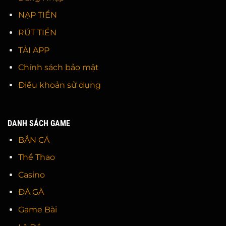
NẠP TIỀN
RÚT TIỀN
TẢI APP
Chính sách bảo mật
Điều khoản sử dụng
DANH SÁCH GAME
BẮN CÁ
Thể Thao
Casino
ĐÁ GÀ
Game Bài