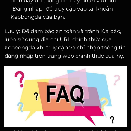
điền đầy đủ thông tin, hãy nhấn vào nút
“Đăng nhập” để truy cập vào tài khoản
Keobongda của bạn.
Lưu ý: Để đảm bảo an toàn và tránh lừa đảo,
luôn sử dụng địa chỉ URL chính thức của
Keobongda khi truy cập và chỉ nhập thông tin
đăng nhập
trên trang web chính thức của họ.