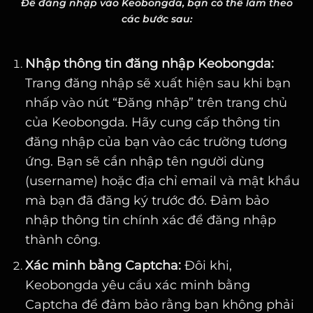
Để đăng nhập vào Keobongda, bạn có thể làm theo
các bước sau:
Nhập thông tin đăng nhập Keobongda:
Trang đăng nhập sẽ xuất hiện sau khi bạn
nhấp vào nút “Đăng nhập” trên trang chủ
của Keobongda. Hãy cung cấp thông tin
đăng nhập của bạn vào các trường tương
ứng. Bạn sẽ cần nhập tên người dùng
(username) hoặc địa chỉ email và mật khẩu
mà bạn đã đăng ký trước đó. Đảm bảo
nhập thông tin chính xác để đăng nhập
thành công.
Xác minh bằng Captcha:
Đôi khi,
Keobongda yêu cầu xác minh bằng
Captcha để đảm bảo rằng bạn không phải