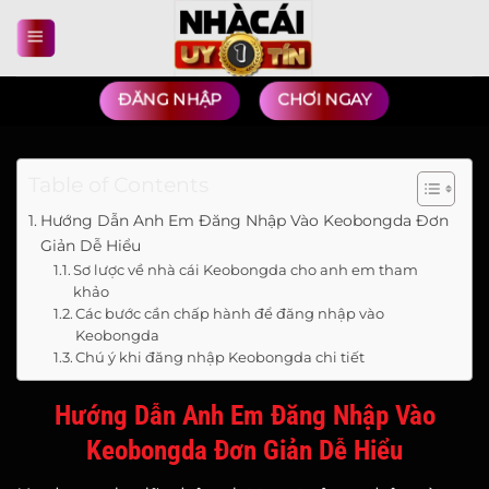
Bỏ
qua
nội
dung
ĐĂNG NHẬP
CHƠI NGAY
Table of Contents
Hướng Dẫn Anh Em Đăng Nhập Vào Keobongda Đơn
Giản Dễ Hiểu
Sơ lược về nhà cái Keobongda cho anh em tham
khảo
Các bước cần chấp hành để đăng nhập vào
Keobongda
Chú ý khi đăng nhập Keobongda chi tiết
Hướng Dẫn Anh Em Đăng Nhập Vào
Keobongda Đơn Giản Dễ Hiểu