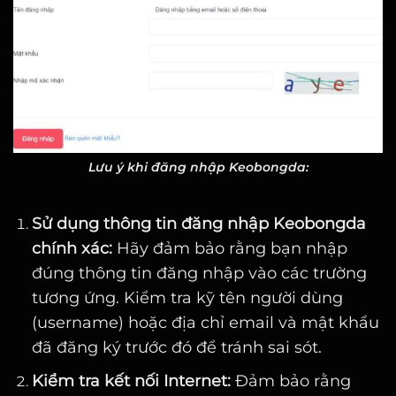
Lưu ý khi đăng nhập Keobongda:
Sử dụng thông tin đăng nhập Keobongda
chính xác:
Hãy đảm bảo rằng bạn nhập
đúng thông tin đăng nhập vào các trường
tương ứng. Kiểm tra kỹ tên người dùng
(username) hoặc địa chỉ email và mật khẩu
đã đăng ký trước đó để tránh sai sót.
Kiểm tra kết nối Internet:
Đảm bảo rằng