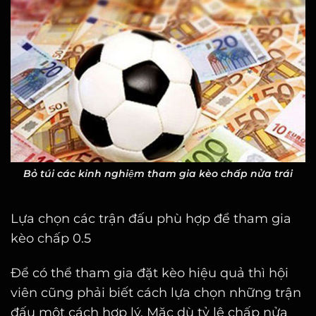
Bỏ túi các kinh nghiệm tham gia kèo chấp nửa trái
Lựa chọn các trận đấu phù hợp để tham gia
kèo chấp 0.5
Để có thể tham gia đặt kèo hiệu quả thì hội
viên cũng phải biết cách lựa chọn những trận
đấu một cách hợp lý. Mặc dù tỷ lệ chấp nửa