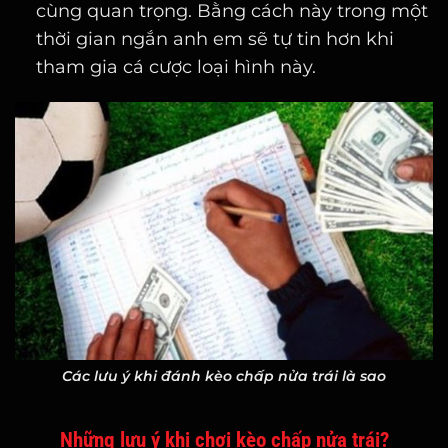
cùng quan trọng. Bằng cách này trong một
thời gian ngắn anh em sẽ tự tin hơn khi
tham gia cá cược loại hình này.
Các lưu ý khi đánh kèo chấp nửa trái là sao
Những lưu ý khi chơi kèo chấp nửa trái?