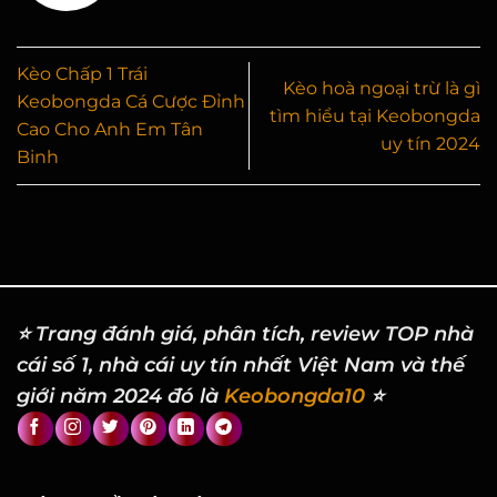
Kèo Chấp 1 Trái
Kèo hoà ngoại trừ là gì
Keobongda Cá Cược Đỉnh
tìm hiểu tại Keobongda
Cao Cho Anh Em Tân
uy tín 2024
Binh
⭐ Trang đánh giá, phân tích, review TOP nhà
cái số 1, nhà cái uy tín nhất Việt Nam và thế
giới năm 2024 đó là
Keobongda10
⭐