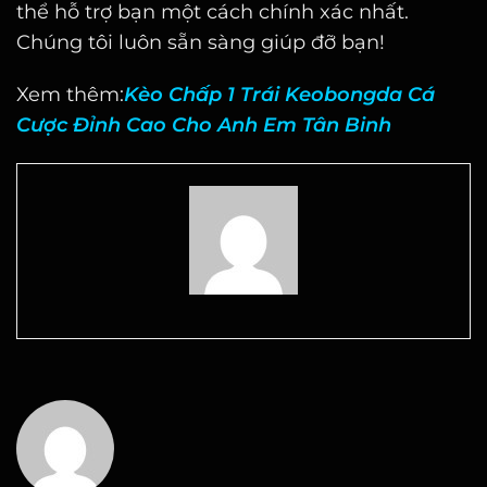
thể hỗ trợ bạn một cách chính xác nhất.
Chúng tôi luôn sẵn sàng giúp đỡ bạn!
Xem thêm:
Kèo Chấp 1 Trái Keobongda Cá
Cược Đỉnh Cao Cho Anh Em Tân Binh