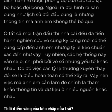
đích nắm rõ được phong độ của các câu lạc
bộ hoặc đội bóng. Ngoài ra đội hình ra sân
cũng như lịch sử đối đầu cũng là những
thông tin mà anh em không thể bỏ qua.
Ở tất cả mọi trận đấu thì nhà cái đều đã tiến
hành nghiên cứu vô cùng kỹ càng mới có thể
cung cấp đến anh em những tỷ lệ kèo chuẩn
xác đến như vậy. Tuy nhiên, các hệ thống này
vẫn sẽ bị chi phối bởi vô số những yếu tố khác
nhau. Do đó việc các tỷ lệ thường xuyên thay
đổi sẽ là điều hoàn toàn có thể xảy ra. Vậy nên
việc mà anh em cần làm đó chính là tham
khảo thông tin và dữ liệu ở nhiều nguồn khác
nhau.
Thời điểm vàng của kèo chấp nửa trái?