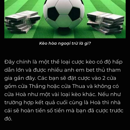
Kèo hòa ngoại trừ là gì?
Đây chính là một thể loại cược kèo có độ hấp
dẫn lớn và được nhiều anh em bet thủ tham
gia gần đây. Các bạn sẽ đặt cược vào 2 cửa
gồm cửa Thắng hoặc cửa Thua và không có
cửa Hoà như một vài loại kèo khác. Nếu như
trường hợp kết quả cuối cùng là Hoà thì nhà
cái sẽ hoàn tiền số tiền mà bạn đã cược trước
đó.