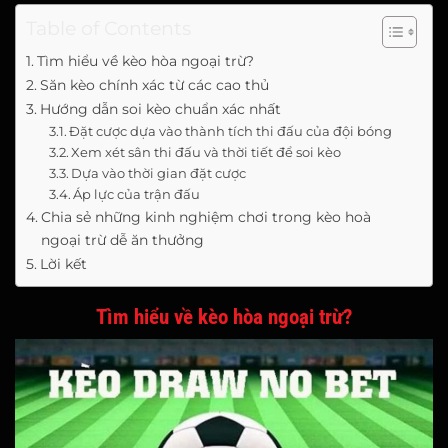
Table of Contents
Tìm hiểu về kèo hòa ngoại trừ?
Săn kèo chính xác từ các cao thủ
Hướng dẫn soi kèo chuẩn xác nhất
Đặt cược dựa vào thành tích thi đấu của đội bóng
Xem xét sân thi đấu và thời tiết để soi kèo
Dựa vào thời gian đặt cược
Áp lực của trận đấu
Chia sẻ những kinh nghiệm chơi trong kèo hoà
ngoại trừ dễ ăn thưởng
Lời kết
Tìm hiểu về kèo hòa ngoại trừ?