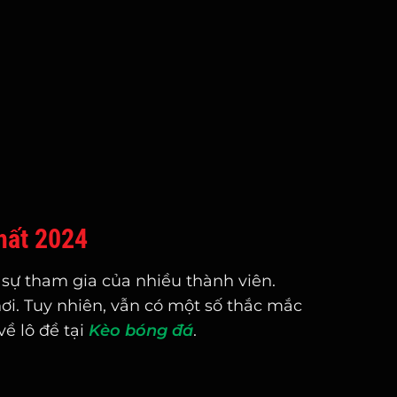
hất 2024
 sự tham gia của nhiều thành viên.
i. Tuy nhiên, vẫn có một số thắc mắc
về lô đề tại
Kèo bóng đá
.