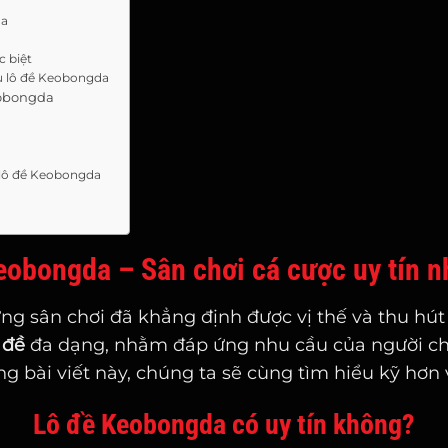
da
c biệt
cầu lô đề Keobongda
eobongda
 lô đề Keobongda
eobongda – Sân chơi cá cược uy tín n
g sân chơi đã khẳng định được vị thế và thu hút
 đề
đa dạng, nhằm đáp ứng nhu cầu của người chơ
g bài viết này, chúng ta sẽ cùng tìm hiểu kỹ hơn 
Lô đề Keobongda có uy tín không?