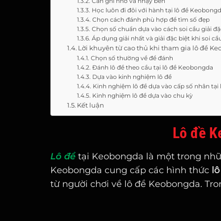
Cần ghi nhớ và nhạy bén
Học luôn đi đôi với hành tại lô đề Keobong
Chọn cách đánh phù hợp để tìm số đẹp
Chọn số chuẩn dựa vào cách soi cầu giải đặ
Áp dụng giải nhất và giải đặc biệt khi soi 
Lời khuyên từ cao thủ khi tham gia lô đề K
Chọn số thường về để đánh
Đánh lô đề theo cầu tại lô đề Keobongda
Dựa vào kinh nghiệm lô đề
Kinh nghiệm lô đề dựa vào cấp số nhân tại
Kinh nghiệm lô đề dựa vào chu kỳ
Kết luận
Lô đề K
Lô đề
tại Keobongda là một trong nhữn
Keobongda cung cấp các hình thức
lô
từ người chơi về lô đề Keobongda. Tron