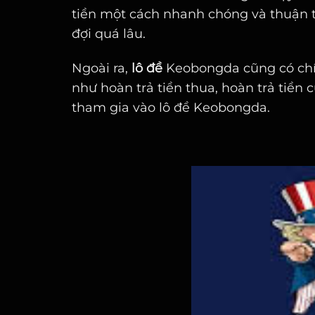
tiền một cách nhanh chóng và thuận ti
đợi quá lâu.
Ngoài ra,
lô đề
Keobongda cũng có chính
như hoàn trả tiền thua, hoàn trả tiền 
tham gia vào lô đề Keobongda.