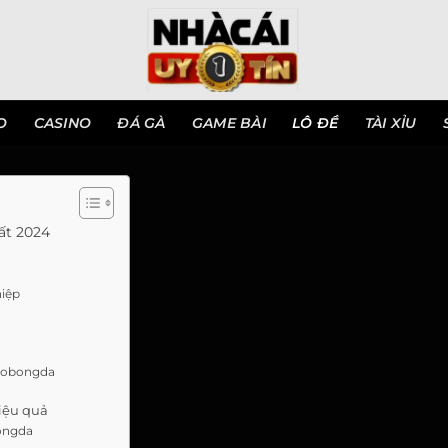
O
CASINO
ĐÁ GÀ
GAME BÀI
LÔ ĐỀ
TÀI XỈU
ất 2024
iệp
Keobongda
iệu quả
bongda