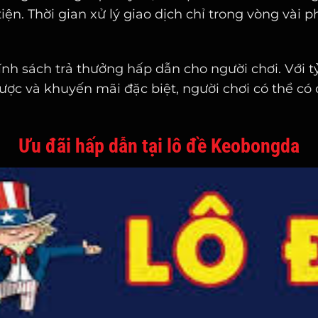
ện. Thời gian xử lý giao dịch chỉ trong vòng vài 
 sách trả thưởng hấp dẫn cho người chơi. Với tỷ 
cược và khuyến mãi đặc biệt, người chơi có thể có
Ưu đãi hấp dẫn tại lô đề Keobongda