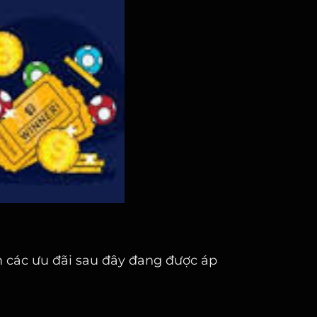
 các ưu đãi sau đây đang được áp