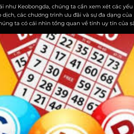
cái như Keobongda, chúng ta cần xem xét các yếu
 dịch, các chương trình ưu đãi và sự đa dạng củ
ng ta có cái nhìn tổng quan về tính uy tín của s